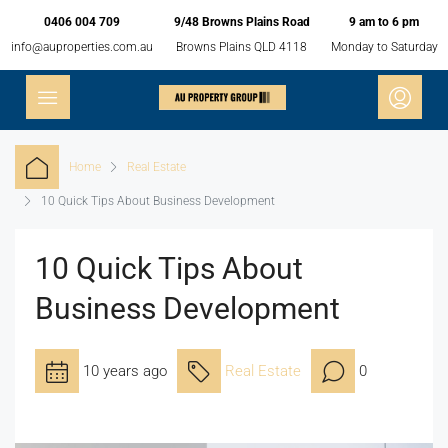
0406 004 709
9/48 Browns Plains Road
9 am to 6 pm
info@auproperties.com.au
Browns Plains QLD 4118
Monday to Saturday
Home
Real Estate
10 Quick Tips About Business Development
10 Quick Tips About
Business Development
10 years ago
Real Estate
0