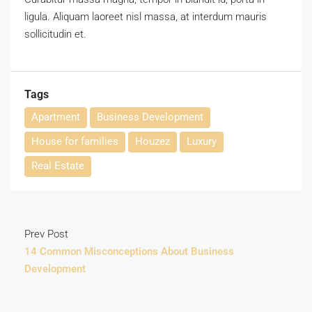
ligula. Aliquam laoreet nisl massa, at interdum mauris
sollicitudin et.
Tags
Apartment
Business Development
House for families
Houzez
Luxury
Real Estate
Prev Post
14 Common Misconceptions About Business
Development